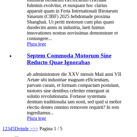
fulminis evolvitur, et nusquam hoc clarius
apparuit quam in Feria Internationali Birotarum
Sinarum (CIBF) 2025 hebdomade proxima
Shanghaii. Ut periti motorum cum plus quam
duodecim annis in industria, laeti fuimus
innovationes nostras novissimas demonstrare et
coniungere...
Plura lege
Septem Commoda Motorum Sine
Reducto Quae Ignorabas
ab administratore die XXV mensis Maii anni VII
Aetate ubi industriae magnam efficientiam,
parvam curam, et formam compactam postulant,
motores sine dentibus celeriter emergunt ut
solutio revolutionaria. Fortasse systemata
dentium traditionalia iam nosti, sed quid si melior
electio dentes omnino removere requirit? In rem
ingrediamur...
Plura lege
1
2
3
4
5
Deinde >
>>
Pagina 1 / 5