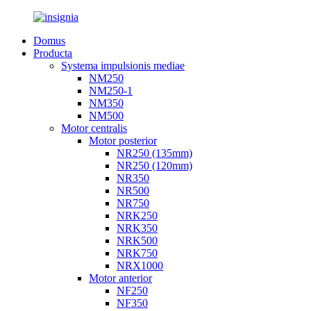
Domus
Producta
Systema impulsionis mediae
NM250
NM250-1
NM350
NM500
Motor centralis
Motor posterior
NR250 (135mm)
NR250 (120mm)
NR350
NR500
NR750
NRK250
NRK350
NRK500
NRK750
NRX1000
Motor anterior
NF250
NF350