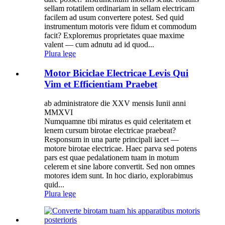
sellam rotatilem ordinariam in sellam electricam
facilem ad usum convertere potest. Sed quid
instrumentum motoris vere fidum et commodum
facit? Exploremus proprietates quae maxime
valent — cum adnutu ad id quod...
Plura lege
Motor Biciclae Electricae Levis Qui
Vim et Efficientiam Praebet
ab administratore die XXV mensis Iunii anni
MMXVI
Numquamne tibi miratus es quid celeritatem et
lenem cursum birotae electricae praebeat?
Responsum in una parte principali iacet —
motore birotae electricae. Haec parva sed potens
pars est quae pedalationem tuam in motum
celerem et sine labore convertit. Sed non omnes
motores idem sunt. In hoc diario, explorabimus
quid...
Plura lege