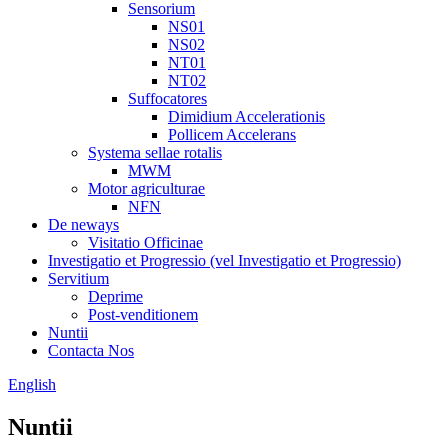
Sensorium
NS01
NS02
NT01
NT02
Suffocatores
Dimidium Accelerationis
Pollicem Accelerans
Systema sellae rotalis
MWM
Motor agriculturae
NFN
De neways
Visitatio Officinae
Investigatio et Progressio (vel Investigatio et Progressio)
Servitium
Deprime
Post-venditionem
Nuntii
Contacta Nos
English
Nuntii