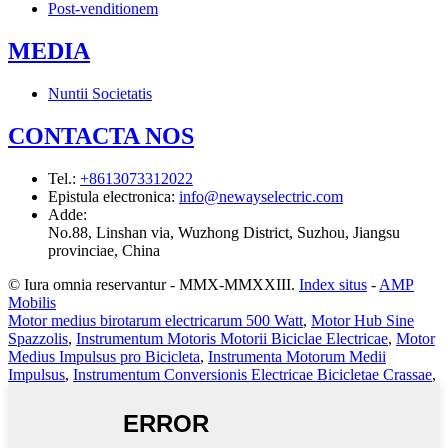
Post-venditionem
MEDIA
Nuntii Societatis
CONTACTA NOS
Tel.
:
+8613073312022
Epistula electronica
:
info@newayselectric.com
Adde
:
No.88, Linshan via, Wuzhong District, Suzhou, Jiangsu
provinciae, China
© Iura omnia reservantur - MMX-MMXXIII.
Index situs
-
AMP
Mobilis
Motor medius birotarum electricarum 500 Watt
,
Motor Hub Sine
Spazzolis
,
Instrumentum Motoris Motorii Biciclae Electricae
,
Motor
Medius Impulsus pro Bicicleta
,
Instrumenta Motorum Medii
Impulsus
,
Instrumentum Conversionis Electricae Bicicletae Crassae
,