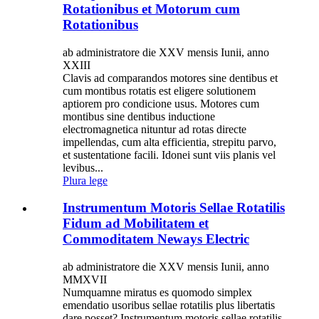
Rotationibus et Motorum cum
Rotationibus
ab administratore die XXV mensis Iunii, anno
XXIII
Clavis ad comparandos motores sine dentibus et
cum montibus rotatis est eligere solutionem
aptiorem pro condicione usus. Motores cum
montibus sine dentibus inductione
electromagnetica nituntur ad rotas directe
impellendas, cum alta efficientia, strepitu parvo,
et sustentatione facili. Idonei sunt viis planis vel
levibus...
Plura lege
Instrumentum Motoris Sellae Rotatilis
Fidum ad Mobilitatem et
Commoditatem Neways Electric
ab administratore die XXV mensis Iunii, anno
MMXVII
Numquamne miratus es quomodo simplex
emendatio usoribus sellae rotatilis plus libertatis
dare posset? Instrumentum motoris sellae rotatilis