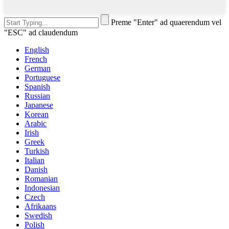
Preme "Enter" ad quaerendum vel
"ESC" ad claudendum
English
French
German
Portuguese
Spanish
Russian
Japanese
Korean
Arabic
Irish
Greek
Turkish
Italian
Danish
Romanian
Indonesian
Czech
Afrikaans
Swedish
Polish