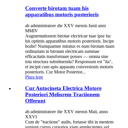
Converte birotam tuam his
apparatibus motoris posterioris
ab administratore die XXV mensis Iunii anni
MMIV
Augmentationem birotae electricae tuae ipse fac
his optimis apparatibus motoris posterioris. Incipe
hodie! Numquamne miratus es num birotam tuam
ordinariam in birotam electricam summae
efficacitatis transformare posses — omnia sine
tota structura substituenda? Responsum est "ita",
et incipit cum apto apparatu conversionis motoris
posterioris. Cur Motor Posterior...
Plura lege
Cur Autocineta Electrica Motore
Posteriori Meliorem Tractionem
Offerunt
ab administratore die XXV mensis Maii, anno
XXVI
Cum de "tractione" audis, fortasse tibi in mentem
veniunt currus cursorios viam amplectentes vel