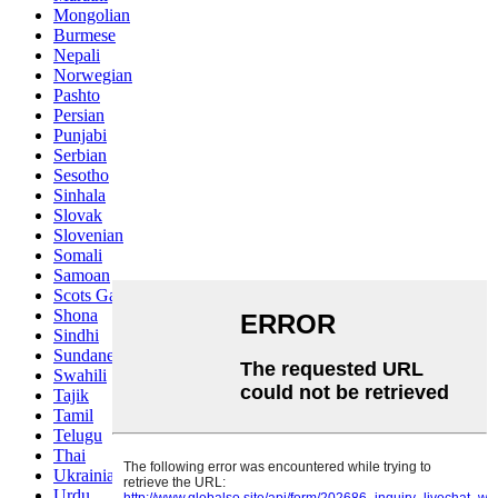
Mongolian
Burmese
Nepali
Norwegian
Pashto
Persian
Punjabi
Serbian
Sesotho
Sinhala
Slovak
Slovenian
Somali
Samoan
Scots Gaelic
Shona
Sindhi
Sundanese
Swahili
Tajik
Tamil
Telugu
Thai
Ukrainian
Urdu