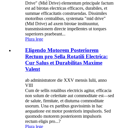
Drive" (Mid Drive) elementum principale factum
est ad birotas electricas efficaces, durabiles, et
summae efficacitatis construendas. Dissimiles
motoribus centralibus, systemata "mid drive"
(Mid Drive) ad axem birotae instituuntur,
transmissionem directe impellentes ut torques
superiores praebeant...
Plura lege
Eligendo Motorem Posteriorem
Rectum pro Sella Rotatili Electrica:
Cur Salus et Durabilitas Maxime
Valent
ab administratore die XXV mensis Iulii, anno
VIII
Cum de sellis rotalibus electricis agitur, efficacia
non solum de celeritate aut commoditate est—sed
de salute, firmitate, et diuturna commoditate
usorum. Una ex partibus gravissimis in hac
aequatione est motor posterioris impulsoris. Sed
quomodo motorem posteriorem impulsoris
rectum eligis pro...?
Plura lege