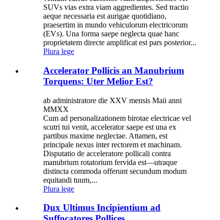
SUVs vias extra viam aggredientes. Sed tractio
aeque necessaria est aurigae quotidiano,
praesertim in mundo vehiculorum electricorum
(EVs). Una forma saepe neglecta quae hanc
proprietatem directe amplificat est pars posterior...
Plura lege
Accelerator Pollicis an Manubrium
Torquens: Uter Melior Est?
ab administratore die XXV mensis Maii anni
MMXX
Cum ad personalizationem birotae electricae vel
scutri tui venit, accelerator saepe est una ex
partibus maxime neglectae. Attamen, est
principale nexus inter rectorem et machinam.
Disputatio de acceleratore pollicali contra
manubrium rotatorium fervida est—utraque
distincta commoda offerunt secundum modum
equitandi tuum,...
Plura lege
Dux Ultimus Incipientium ad
Suffocatores Pollices