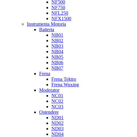
NF500
NF750
NFL250
NFX1500
Instrumenta Motoria
Batteria
NB01
NB02
NB03
NB04
NB05
NB06
NB07
Frena
Frena Tektro
Frena Wuxing
Moderator
NC01
NC02
NC03
Ostendere
ND01
ND02
ND03
ND04