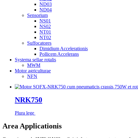
ND03
ND04
Sensorium
NS01
NS02
NT01
NT02
Suffocatores
Dimidium Accelerationis
Pollicem Accelerans
Systema sellae rotalis
MWM
Motor agriculturae
NFN
NRK750
Plura lege
Area Applicationis