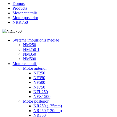
Domus
Producta
Motor centralis
Motor posterior
NRK750
Systema impulsionis mediae
NM250
NM250-1
NM350
NM500
Motor centralis
Motor anterior
NF250
NF350
NF500
NF750
NFL250
NFX1500
Motor posterior
NR250 (135mm)
NR250 (120mm)
NR350