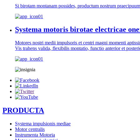
Si birotam montanam possides, productum nostrum praecipuum,
Systema motoris birotae electricae one
Motores nostri medii impulsoris et centri magni momenti aptissimi 
Vis trahens valida, flexibilis montatio, functio anterior et posteri
PRODUCTA
Systema impulsionis mediae
Motor centralis
Instrumenta Motoria