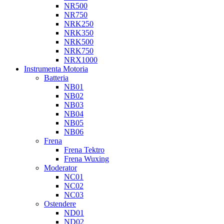
NR500
NR750
NRK250
NRK350
NRK500
NRK750
NRX1000
Instrumenta Motoria
Batteria
NB01
NB02
NB03
NB04
NB05
NB06
Frena
Frena Tektro
Frena Wuxing
Moderator
NC01
NC02
NC03
Ostendere
ND01
ND02