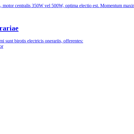
 motor centralis 350W vel 500W, optima electio est. Momentum maxim
rariae
sunt birotis electricis onerariis, offerentes:
or