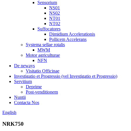
Sensorium
NS01
NS02
NT01
NT02
Suffocatores
Dimidium Accelerationis
Pollicem Accelerans
Systema sellae rotalis
MWM
Motor agriculturae
NFN
De neways
Visitatio Officinae
Investigatio et Progressio (vel Investigatio et Progressio)
Servitium
Deprime
Post-venditionem
Nuntii
Contacta Nos
English
NRK750