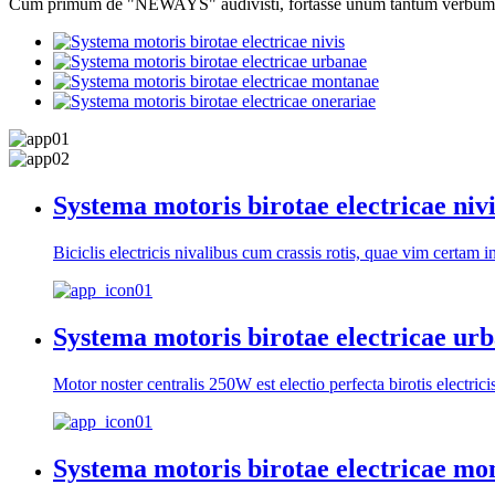
Cum primum de "NEWAYS" audivisti, fortasse unum tantum verbum e
Systema motoris birotae electricae nivi
Biciclis electricis nivalibus cum crassis rotis, quae vim certa
Systema motoris birotae electricae ur
Motor noster centralis 250W est electio perfecta birotis electrici
Systema motoris birotae electricae mo