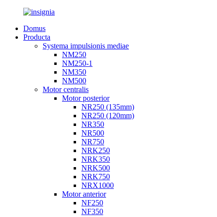
Domus
Producta
Systema impulsionis mediae
NM250
NM250-1
NM350
NM500
Motor centralis
Motor posterior
NR250 (135mm)
NR250 (120mm)
NR350
NR500
NR750
NRK250
NRK350
NRK500
NRK750
NRX1000
Motor anterior
NF250
NF350