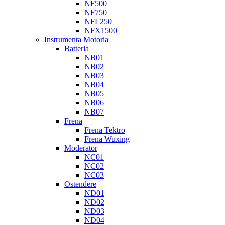
NF500
NF750
NFL250
NFX1500
Instrumenta Motoria
Batteria
NB01
NB02
NB03
NB04
NB05
NB06
NB07
Frena
Frena Tektro
Frena Wuxing
Moderator
NC01
NC02
NC03
Ostendere
ND01
ND02
ND03
ND04