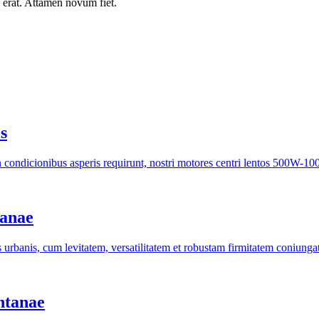
rat. Attamen novum fiet.
s
m in condicionibus asperis requirunt, nostri motores centri lentos 500W
banae
s urbanis, cum levitatem, versatilitatem et robustam firmitatem coniungat
ntanae