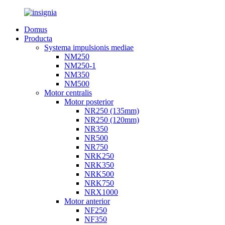
Domus
Producta
Systema impulsionis mediae
NM250
NM250-1
NM350
NM500
Motor centralis
Motor posterior
NR250 (135mm)
NR250 (120mm)
NR350
NR500
NR750
NRK250
NRK350
NRK500
NRK750
NRX1000
Motor anterior
NF250
NF350