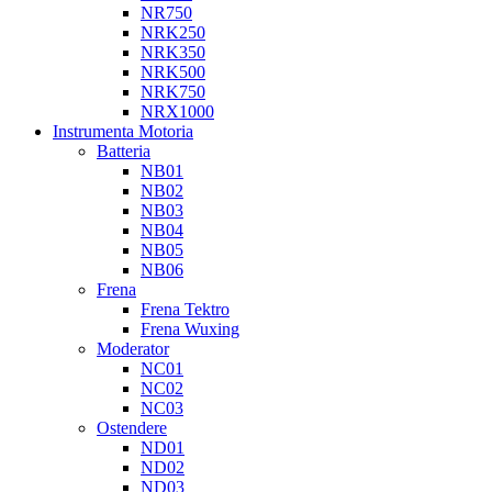
NR750
NRK250
NRK350
NRK500
NRK750
NRX1000
Instrumenta Motoria
Batteria
NB01
NB02
NB03
NB04
NB05
NB06
Frena
Frena Tektro
Frena Wuxing
Moderator
NC01
NC02
NC03
Ostendere
ND01
ND02
ND03