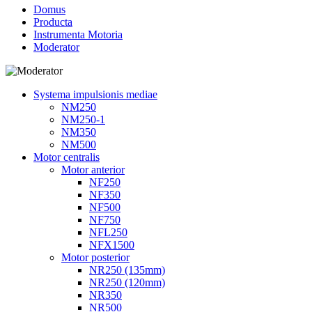
Domus
Producta
Instrumenta Motoria
Moderator
Systema impulsionis mediae
NM250
NM250-1
NM350
NM500
Motor centralis
Motor anterior
NF250
NF350
NF500
NF750
NFL250
NFX1500
Motor posterior
NR250 (135mm)
NR250 (120mm)
NR350
NR500