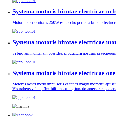
Systema motoris birotae electricae ur
Motor noster centralis 250W est electio perfecta birotis electrici
Systema motoris birotae electricae mo
Si birotam montanam possides, productum nostrum praecipuum,
Systema motoris birotae electricae one
Motores nostri medii impulsoris et centri magni momenti aptissimi 
Vis trahens valida, flexibilis montatio, functio anterior et posteri