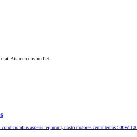
rat. Attamen novum fiet.
s
m in condicionibus asperis requirunt, nostri motores centri lentos 500W