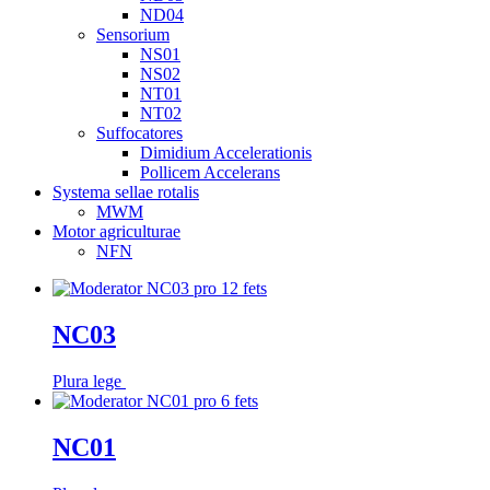
ND04
Sensorium
NS01
NS02
NT01
NT02
Suffocatores
Dimidium Accelerationis
Pollicem Accelerans
Systema sellae rotalis
MWM
Motor agriculturae
NFN
NC03
Plura lege
NC01