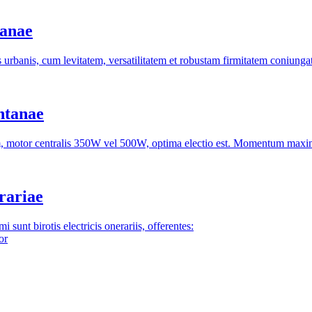
banae
s urbanis, cum levitatem, versatilitatem et robustam firmitatem coniungat
ntanae
 motor centralis 350W vel 500W, optima electio est. Momentum maxim
rariae
sunt birotis electricis onerariis, offerentes:
or