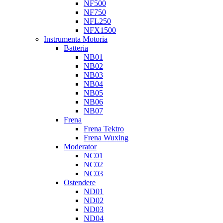
NF500
NF750
NFL250
NFX1500
Instrumenta Motoria
Batteria
NB01
NB02
NB03
NB04
NB05
NB06
NB07
Frena
Frena Tektro
Frena Wuxing
Moderator
NC01
NC02
NC03
Ostendere
ND01
ND02
ND03
ND04