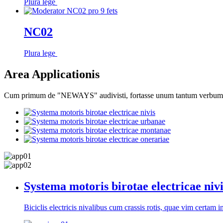
Plura lege
NC02
Plura lege
Area Applicationis
Cum primum de "NEWAYS" audivisti, fortasse unum tantum verbum e
Systema motoris birotae electricae nivi
Biciclis electricis nivalibus cum crassis rotis, quae vim certa