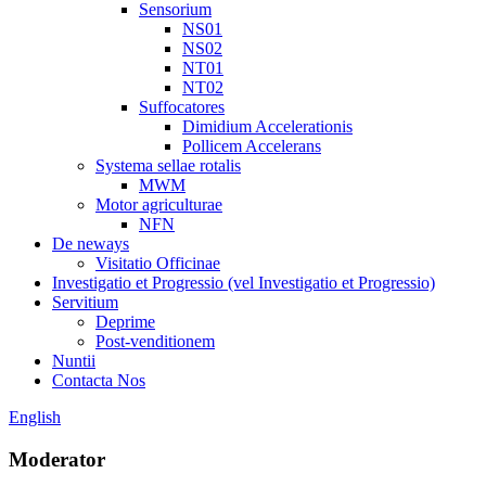
Sensorium
NS01
NS02
NT01
NT02
Suffocatores
Dimidium Accelerationis
Pollicem Accelerans
Systema sellae rotalis
MWM
Motor agriculturae
NFN
De neways
Visitatio Officinae
Investigatio et Progressio (vel Investigatio et Progressio)
Servitium
Deprime
Post-venditionem
Nuntii
Contacta Nos
English
Moderator