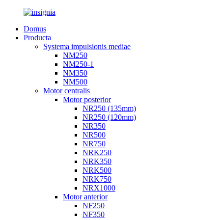
Domus
Producta
Systema impulsionis mediae
NM250
NM250-1
NM350
NM500
Motor centralis
Motor posterior
NR250 (135mm)
NR250 (120mm)
NR350
NR500
NR750
NRK250
NRK350
NRK500
NRK750
NRX1000
Motor anterior
NF250
NF350