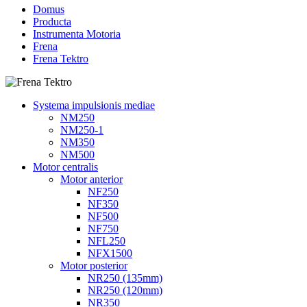
Domus
Producta
Instrumenta Motoria
Frena
Frena Tektro
Systema impulsionis mediae
NM250
NM250-1
NM350
NM500
Motor centralis
Motor anterior
NF250
NF350
NF500
NF750
NFL250
NFX1500
Motor posterior
NR250 (135mm)
NR250 (120mm)
NR350