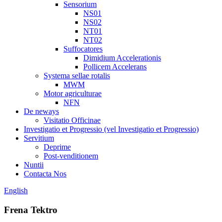
Sensorium
NS01
NS02
NT01
NT02
Suffocatores
Dimidium Accelerationis
Pollicem Accelerans
Systema sellae rotalis
MWM
Motor agriculturae
NFN
De neways
Visitatio Officinae
Investigatio et Progressio (vel Investigatio et Progressio)
Servitium
Deprime
Post-venditionem
Nuntii
Contacta Nos
English
Frena Tektro