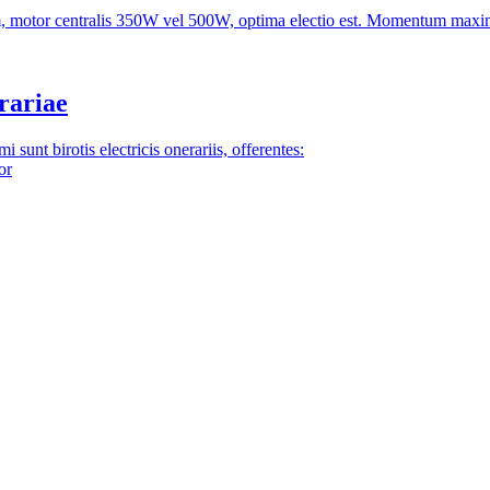
 motor centralis 350W vel 500W, optima electio est. Momentum maxim
rariae
sunt birotis electricis onerariis, offerentes:
or