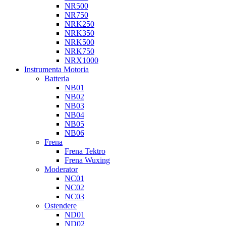
NR500
NR750
NRK250
NRK350
NRK500
NRK750
NRX1000
Instrumenta Motoria
Batteria
NB01
NB02
NB03
NB04
NB05
NB06
Frena
Frena Tektro
Frena Wuxing
Moderator
NC01
NC02
NC03
Ostendere
ND01
ND02