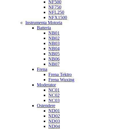
NF500
NF750
NFL250
NFX1500
Instrumenta Motoria
Batteria
NB01
NB02
NB03
NB04
NB05
NB06
NB07
Frena
Frena Tektro
Frena Wuxing
Moderator
NC01
NC02
NC03
Ostendere
ND01
ND02
ND03
ND04