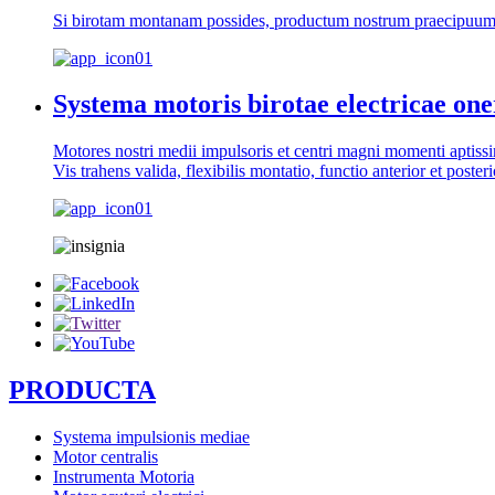
Si birotam montanam possides, productum nostrum praecipuum,
Systema motoris birotae electricae one
Motores nostri medii impulsoris et centri magni momenti aptissimi 
Vis trahens valida, flexibilis montatio, functio anterior et posteri
PRODUCTA
Systema impulsionis mediae
Motor centralis
Instrumenta Motoria