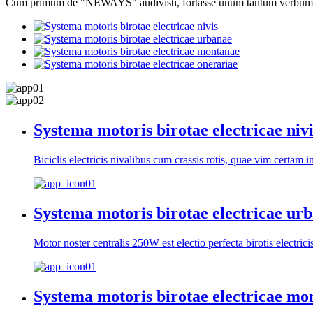
Cum primum de "NEWAYS" audivisti, fortasse unum tantum verbum e
Systema motoris birotae electricae nivi
Biciclis electricis nivalibus cum crassis rotis, quae vim certa
Systema motoris birotae electricae ur
Motor noster centralis 250W est electio perfecta birotis electrici
Systema motoris birotae electricae mo