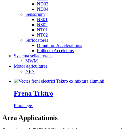
ND03
ND04
Sensorium
NS01
NS02
NT01
NT02
Suffocatores
Dimidium Accelerationis
Pollicem Accelerans
Systema sellae rotalis
MWM
Motor agriculturae
NFN
Frena Trktro
Plura lege
Area Applicationis