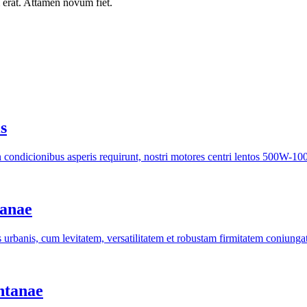
rat. Attamen novum fiet.
s
m in condicionibus asperis requirunt, nostri motores centri lentos 500W
banae
s urbanis, cum levitatem, versatilitatem et robustam firmitatem coniungat
ntanae