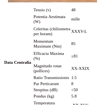
Tensio (v)
48
Potentia Aestimata
mille
(W)
Celeritas (chiliometra
XXXV-L
per horam)
Momentum
85
Maximum (Nm)
Efficacia Maxima
≥81
(%)
Data Centralia
Magnitudo rotae
XX-XXIX
(pollices)
Ratio Transmissionis
1:5
Par Perticarum
8
Strepitus (dB)
<50
Pondus (kg)
5.8
Temperatura