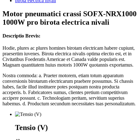
Motor pneumatici crassi SOFX-NRX1000
1000W pro birota electrica nivali
Descriptio Brevis:
Hodie, plures ac plures homines birotam electricam habere cupiunt,
praesertim iuvenes. Birota electrica nivalis optima electio est, et in
Civitatibus Foederatis Americae et Canada valde popularis est.
Magnam quantitatem huius motoris 1000W quotannis exportamus.
Nostra commoda: a. Praeter motorem, etiam totum apparatum
conversionis birotarum electricarum praebere possumus. Si chassis
habes, facile illud instituere potes postquam nostra producta
acceperis. b. Fabricatores sumus, clientes pretium competitivum
accipere possunt. c. Technologiam peritam, servitium superius
habemus. d. Productum secundum necessitates tuas personalizatum.
Tensio (V)