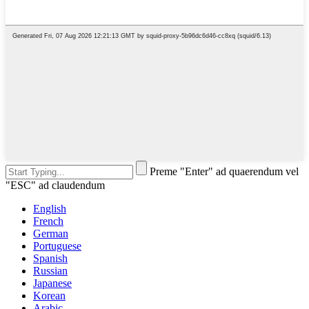
Preme "Enter" ad quaerendum vel
"ESC" ad claudendum
English
French
German
Portuguese
Spanish
Russian
Japanese
Korean
Arabic