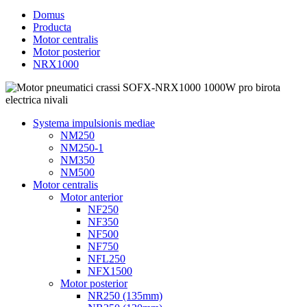
Domus
Producta
Motor centralis
Motor posterior
NRX1000
Systema impulsionis mediae
NM250
NM250-1
NM350
NM500
Motor centralis
Motor anterior
NF250
NF350
NF500
NF750
NFL250
NFX1500
Motor posterior
NR250 (135mm)