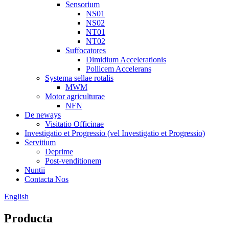
Sensorium
NS01
NS02
NT01
NT02
Suffocatores
Dimidium Accelerationis
Pollicem Accelerans
Systema sellae rotalis
MWM
Motor agriculturae
NFN
De neways
Visitatio Officinae
Investigatio et Progressio (vel Investigatio et Progressio)
Servitium
Deprime
Post-venditionem
Nuntii
Contacta Nos
English
Producta