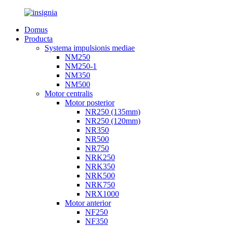
Domus
Producta
Systema impulsionis mediae
NM250
NM250-1
NM350
NM500
Motor centralis
Motor posterior
NR250 (135mm)
NR250 (120mm)
NR350
NR500
NR750
NRK250
NRK350
NRK500
NRK750
NRX1000
Motor anterior
NF250
NF350