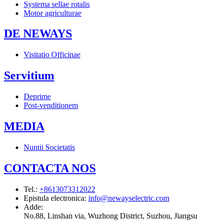
Systema sellae rotalis
Motor agriculturae
DE NEWAYS
Visitatio Officinae
Servitium
Deprime
Post-venditionem
MEDIA
Nuntii Societatis
CONTACTA NOS
Tel.
:
+8613073312022
Epistula electronica
:
info@newayselectric.com
Adde
:
No.88, Linshan via, Wuzhong District, Suzhou, Jiangsu