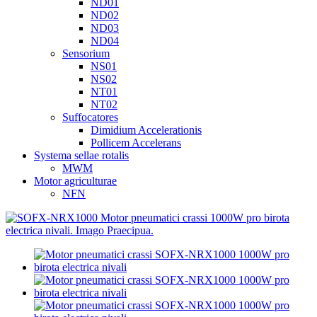
ND01
ND02
ND03
ND04
Sensorium
NS01
NS02
NT01
NT02
Suffocatores
Dimidium Accelerationis
Pollicem Accelerans
Systema sellae rotalis
MWM
Motor agriculturae
NFN