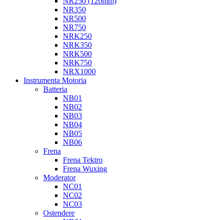
NR250 (120mm)
NR350
NR500
NR750
NRK250
NRK350
NRK500
NRK750
NRX1000
Instrumenta Motoria
Batteria
NB01
NB02
NB03
NB04
NB05
NB06
Frena
Frena Tektro
Frena Wuxing
Moderator
NC01
NC02
NC03
Ostendere