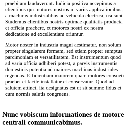
praebitam laudaverunt. Iudicia positiva accepimus a
clientibus qui motores nostros in variis applicationibus,
a machinis industrialibus ad vehicula electrica, usi sunt.
Studemus clientibus nostris optimae qualitatis producta
et officia praebere, et motores nostri ex nostra
dedicatione ad excellentiam oriuntur.
Motor noster in industria magni aestimatur, non solum
propter singularem formam, sed etiam propter sumptus
parcimoniam et versatilitatem. Est instrumentum quod
ad varia officia adhiberi potest, a parvis instrumentis
domesticis potentia ad maiores machinas industriales
regendas. Efficientiam maiorem quam motores consueti
praebet et facile installatur et conservatur. Quod ad
salutem attinet, ita designatus est ut sit summe fidus et
cum normis salutis congruens.
Nunc vobiscum informationes de motore
centrali communicabimus.