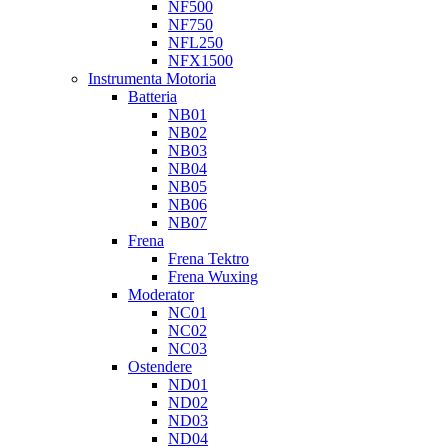
NF500
NF750
NFL250
NFX1500
Instrumenta Motoria
Batteria
NB01
NB02
NB03
NB04
NB05
NB06
NB07
Frena
Frena Tektro
Frena Wuxing
Moderator
NC01
NC02
NC03
Ostendere
ND01
ND02
ND03
ND04