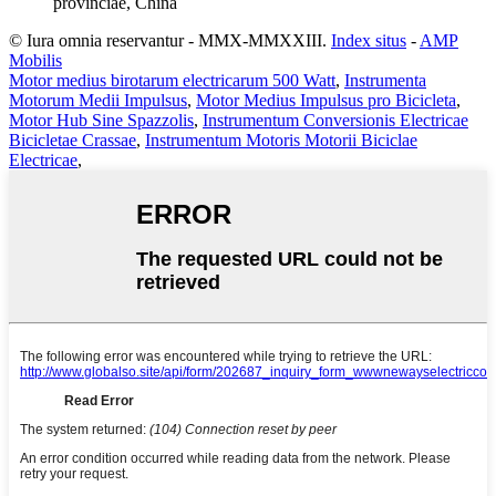
provinciae, China
© Iura omnia reservantur - MMX-MMXXIII.
Index situs
-
AMP
Mobilis
Motor medius birotarum electricarum 500 Watt
,
Instrumenta
Motorum Medii Impulsus
,
Motor Medius Impulsus pro Bicicleta
,
Motor Hub Sine Spazzolis
,
Instrumentum Conversionis Electricae
Bicicletae Crassae
,
Instrumentum Motoris Motorii Biciclae
Electricae
,