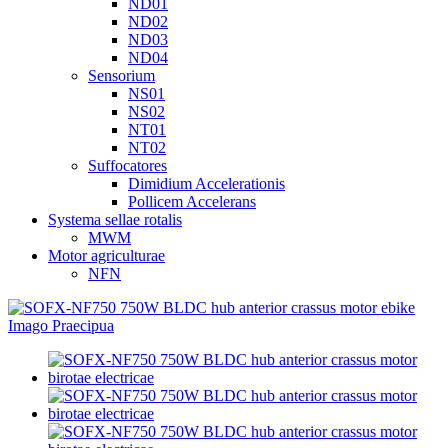
ND01
ND02
ND03
ND04
Sensorium
NS01
NS02
NT01
NT02
Suffocatores
Dimidium Accelerationis
Pollicem Accelerans
Systema sellae rotalis
MWM
Motor agriculturae
NFN