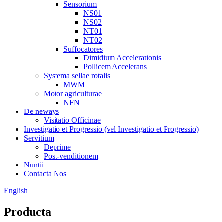
Sensorium
NS01
NS02
NT01
NT02
Suffocatores
Dimidium Accelerationis
Pollicem Accelerans
Systema sellae rotalis
MWM
Motor agriculturae
NFN
De neways
Visitatio Officinae
Investigatio et Progressio (vel Investigatio et Progressio)
Servitium
Deprime
Post-venditionem
Nuntii
Contacta Nos
English
Producta