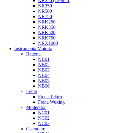
NR250 (120mm)
NR350
NR500
NR750
NRK250
NRK350
NRK500
NRK750
NRX1000
Instrumenta Motoria
Batteria
NB01
NB02
NB03
NB04
NB05
NB06
Frena
Frena Tektro
Frena Wuxing
Moderator
NC01
NC02
NC03
Ostendere