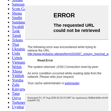
Samoan
Scots Gaelic
Shona
Sindhi
Sundanese
Swahili
Tajik
Tamil
Telugu
Thai
Ukrainian
Urdu
Uzbek
Vietnamese
Welsh
Xhosa
Yiddish
Yoruba
Zulu
Kinyarwanda
Tatar
Oriya
Turkmen
Uyghur