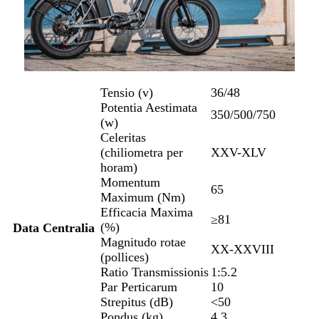
Tensio (v)
36/48
Potentia Aestimata
350/500/750
(w)
Celeritas
(chiliometra per
XXV-XLV
horam)
Momentum
65
Maximum (Nm)
Efficacia Maxima
≥81
(%)
Data Centralia
Magnitudo rotae
XX-XXVIII
(pollices)
Ratio Transmissionis
1:5.2
Par Perticarum
10
Strepitus (dB)
<50
Pondus (kg)
4.3