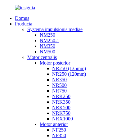
Domus
Producta
Systema impulsionis mediae
NM250
NM250-1
NM350
NM500
Motor centralis
Motor posterior
NR250 (135mm)
NR250 (120mm)
NR350
NR500
NR750
NRK250
NRK350
NRK500
NRK750
NRX1000
Motor anterior
NF250
NF350