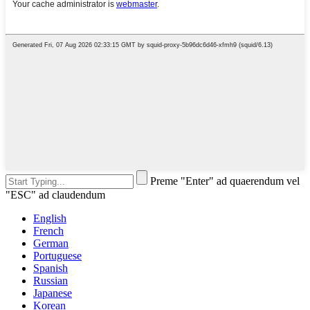
Preme "Enter" ad quaerendum vel
"ESC" ad claudendum
English
French
German
Portuguese
Spanish
Russian
Japanese
Korean