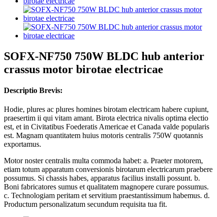
SOFX-NF750 750W BLDC hub anterior
crassus motor birotae electricae
Descriptio Brevis:
Hodie, plures ac plures homines birotam electricam habere cupiunt,
praesertim ii qui vitam amant. Birota electrica nivalis optima electio
est, et in Civitatibus Foederatis Americae et Canada valde popularis
est. Magnam quantitatem huius motoris centralis 750W quotannis
exportamus.
Motor noster centralis multa commoda habet: a. Praeter motorem,
etiam totum apparatum conversionis birotarum electricarum praebere
possumus. Si chassis habes, apparatus facilius installi possunt. b.
Boni fabricatores sumus et qualitatem magnopere curare possumus.
c. Technologiam peritam et servitium praestantissimum habemus. d.
Productum personalizatum secundum requisita tua fit.