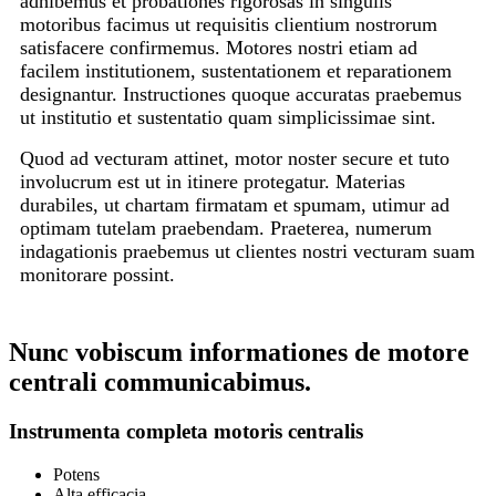
adhibemus et probationes rigorosas in singulis
motoribus facimus ut requisitis clientium nostrorum
satisfacere confirmemus. Motores nostri etiam ad
facilem institutionem, sustentationem et reparationem
designantur. Instructiones quoque accuratas praebemus
ut institutio et sustentatio quam simplicissimae sint.
Quod ad vecturam attinet, motor noster secure et tuto
involucrum est ut in itinere protegatur. Materias
durabiles, ut chartam firmatam et spumam, utimur ad
optimam tutelam praebendam. Praeterea, numerum
indagationis praebemus ut clientes nostri vecturam suam
monitorare possint.
Nunc vobiscum informationes de motore
centrali communicabimus.
Instrumenta completa motoris centralis
Potens
Alta efficacia