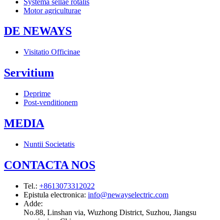
Systema sellae rotalis
Motor agriculturae
DE NEWAYS
Visitatio Officinae
Servitium
Deprime
Post-venditionem
MEDIA
Nuntii Societatis
CONTACTA NOS
Tel.
:
+8613073312022
Epistula electronica
:
info@newayselectric.com
Adde
:
No.88, Linshan via, Wuzhong District, Suzhou, Jiangsu