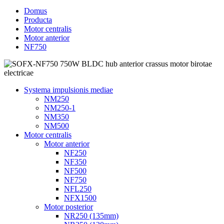
Domus
Producta
Motor centralis
Motor anterior
NF750
Systema impulsionis mediae
NM250
NM250-1
NM350
NM500
Motor centralis
Motor anterior
NF250
NF350
NF500
NF750
NFL250
NFX1500
Motor posterior
NR250 (135mm)